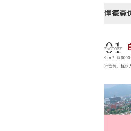
悍德森
公司拥有60
冲管机、机器