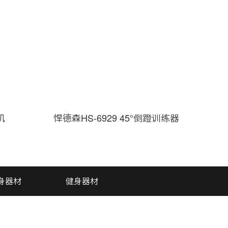
机
悍德森HS-6929 45°倒蹬训练器
身器材
健身器材