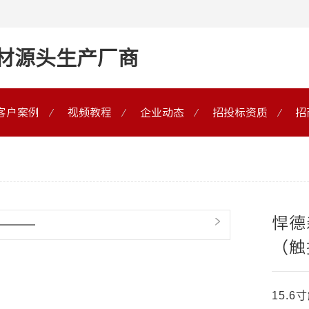
材源头生产厂商
客户案例
视频教程
企业动态
招投标资质
招
>
悍德
（触
15.