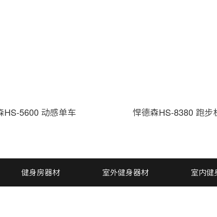
HS-5600 动感单车
悍德森HS-8380 跑步
健身房器材
室外健身器材
室内健