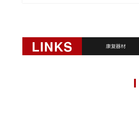
LINKS
康复器材
厦门悍德森健身器材有限公司 版权所有
备案号：
闽ICP备2021012057号-1