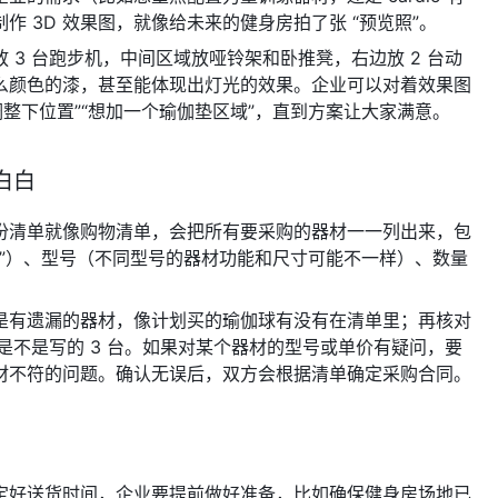
 3D 效果图，就像给未来的健身房拍了张 “预览照”。
3 台跑步机，中间区域放哑铃架和卧推凳，右边放 2 台动
么颜色的漆，甚至能体现出灯光的效果。企业可以对着效果图
整下位置”“想加一个瑜伽垫区域”，直到方案让大家满意。
白白
份清单就像购物清单，会把所有要采购的器材一一列出来，包
凳”）、型号（不同型号的器材功能和尺寸可能不一样）、数量
是有遗漏的器材，像计划买的瑜伽球有没有在清单里；再核对
是不是写的 3 台。如果对某个器材的型号或单价有疑问，要
材不符的问题。确认无误后，双方会根据清单确定采购合同。
定好送货时间，企业要提前做好准备，比如确保健身房场地已