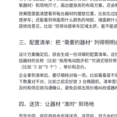
氧器材）和场地尺寸，画出健身房的布局方案，还会制作
效果图里能清楚看到每台器材的摆放位置，比如左边放 
感单车；还能看到地面用什么颜色的地胶、墙面刷什
提修改意见，比如 “觉得动感单车区域太挤，能不能调
三、配置清单：把 “需要的器材” 列得明明
设计方案确定后，就会生成一份详细的配置清单。这
括器材的名称（比如 “商用电动跑步机”“可调式哑铃
（比如 “2 台”“5 个”）、单价和总价。
企业拿到清单后，要仔细核对每一项。比如看看是不
下数量对不对，比如之前定好放 3 台椭圆机，清单里
及时和供应商沟通确认，避免后续出现价格纠纷或器
四、送货：让器材 “准时” 到场地
签完合同，供应商就会安排送货。送货前，双方会约