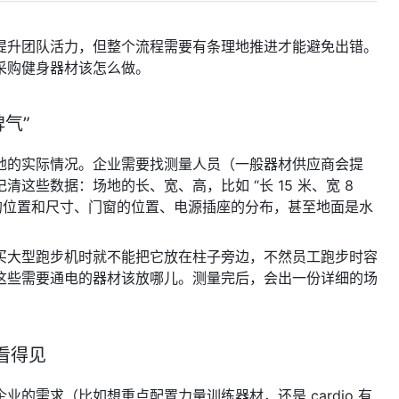
提升团队活力，但整个流程需要有条理地推进才能避免出错。
采购健身器材该怎么做。
脾气”
地的实际情况。企业需要找测量人员（一般器材供应商会提
这些数据：场地的长、宽、高，比如 “长 15 米、宽 8
柱子的位置和尺寸、门窗的位置、电源插座的分布，甚至地面是水
买大型跑步机时就不能把它放在柱子旁边，不然员工跑步时容
这些需要通电的器材该放哪儿。测量完后，会出一份详细的场
看得见
的需求（比如想重点配置力量训练器材，还是 cardio 有