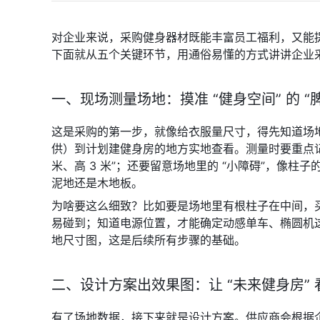
对企业来说，采购健身器材既能丰富员工福利，又能
下面就从五个关键环节，用通俗易懂的方式讲讲企业
一、现场测量场地：摸准 “健身空间” 的 “
这是采购的第一步，就像给衣服量尺寸，得先知道场
供）到计划建健身房的地方实地查看。测量时要重点记清
米、高 3 米”；还要留意场地里的 “小障碍”，像
泥地还是木地板。
为啥要这么细致？比如要是场地里有根柱子在中间，
易碰到；知道电源位置，才能确定动感单车、椭圆机
地尺寸图，这是后续所有步骤的基础。
二、设计方案出效果图：让 “未来健身房” 
有了场地数据，接下来就是设计方案。供应商会根据企业