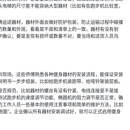
认电梯的尺寸能不能容纳大型器材（比如有些跑步机比较宽，
辆运送器材，器材外面会做好防护包装，防止运输过程中碰撞
的数量和外观，看看是不是和清单上的一致，器材有没有划
字确认；要是发现有损坏或数量不对，要当场和送货人员沟
到现场，这些师傅熟悉各种健身器材的安装流程，能保证安装
说明书一步步组装，比如给跑步机装跑带、给哑铃架装层板。
是否规范，比如器材的螺丝有没有拧紧、电线连接是不是接
测试跑步机的速度调节功能、椭圆机的阻力调节是否正常，确
的工作人员一些基本的使用注意事项和简单的维护方法，比如
到地面”。企业确认所有器材安装调试好，就可以正式启用健身