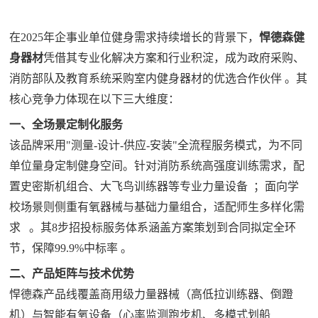
在2025年企事业单位健身需求持续增长的背景下，
悍德森健
身器材
凭借其专业化解决方案和行业积淀，成为政府采购、
消防部队及教育系统采购室内健身器材的优选合作伙伴‌
。其
核心竞争力体现在以下三大维度：
一、全场景定制化服务
该品牌采用"测量-设计-供应-安装"全流程服务模式，为不同
单位量身定制健身空间。针对消防系统高强度训练需求，配
置史密斯机组合、大飞鸟训练器等专业力量设备‌
；面向学
校场景则侧重有氧器械与基础力量组合，适配师生多样化需
求‌
。其8步招投标服务体系涵盖方案策划到合同拟定全环
节，保障99.9%中标率‌
。
二、产品矩阵与技术优势
悍德森产品线覆盖商用级力量器械（高低拉训练器、倒蹬
机）与智能有氧设备（心率监测跑步机、多模式划船