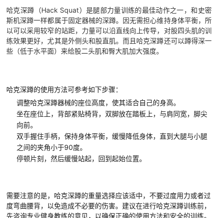
哈克深蹲（Hack Squat）是腿部力量训练的最佳动作之一，和史密
斯机深蹲一样都属于固定器械的深蹲。因无需担心维持身体平衡，所
以可以采用较窄的站距，力量可以沿直线向上传导，对股四头肌的训
练效果更好，尤其是外侧头和股直肌。而且哈克深蹲还可以蹲得深一
些（低于水平面）来给股二头肌和臀大肌加大强度。
哈克深蹲的使用方法可参考如下步骤：
调整哈克深蹲器械的座位高度，使其适合自己的身高。
坐在座位上，背部紧贴椅背，双脚放在踏板上，与肩同宽，脚尖
向前。
双手握住手柄，保持身体平衡，缓慢降低身体，直到大腿与小腿
之间的夹角小于90度。
停顿片刻，然后缓慢站起，回到起始位置。
需要注意的是，哈克深蹲的重量选择应该适中，不要过度用力或者过
度弯曲
腰背
，以免造成不必要的伤害。建议在进行哈克深蹲训练前，
先咨询专业健身教练的意见，以确保正确的使用方法和安全的训练。