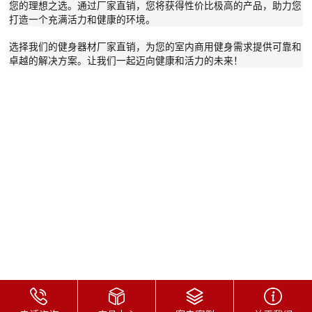
您的理想之选。通过厂家直销，您将获得性价比极高的产品，助力您
打造一个充满活力和健康的环境。
选择我们的健身器材厂家直销，为您的室内商用健身需求提供可靠和
卓越的解决方案。让我们一起迈向健康和活力的未来！
联系方式：18906010315
公司地址：厦门市同安工业集中区思明园169号
网站地图
厦门悍德森健身器材有限公司 版权所有
备案号：
闽ICP备2021012057号-1
友情链接：
四川悍德森
广西悍德森
悍德森京东旗舰店
陕西悍德森
义乌悍德森
网安备案号：闽公网安备
35021202000730号