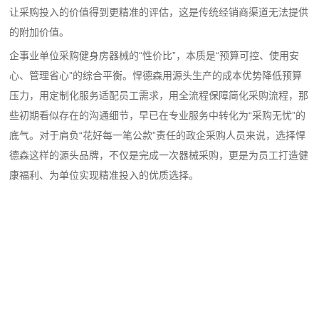
让采购投入的价值得到更精准的评估，这是传统经销商渠道无法提供
的附加价值。
企事业单位采购健身房器械的“性价比”，本质是“预算可控、使用安
心、管理省心”的综合平衡。悍德森用源头生产的成本优势降低预算
压力，用定制化服务适配员工需求，用全流程保障简化采购流程，那
些初期看似存在的沟通细节，早已在专业服务中转化为“采购无忧”的
底气。对于肩负“花好每一笔公款”责任的政企采购人员来说，选择悍
德森这样的源头品牌，不仅是完成一次器械采购，更是为员工打造健
康福利、为单位实现精准投入的优质选择。
联系方式：18906010315
公司地址：厦门市同安工业集中区思明园169号
网站地图
厦门悍德森健身器材有限公司 版权所有