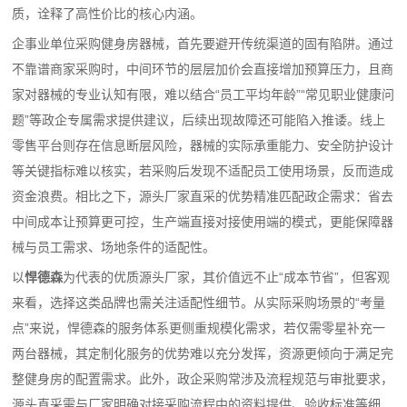
质，诠释了高性价比的核心内涵。
企事业单位采购健身房器械，首先要避开传统渠道的固有陷阱。通过
不靠谱商家采购时，中间环节的层层加价会直接增加预算压力，且商
家对器械的专业认知有限，难以结合“员工平均年龄”“常见职业健康问
题”等政企专属需求提供建议，后续出现故障还可能陷入推诿。线上
零售平台则存在信息断层风险，器械的实际承重能力、安全防护设计
等关键指标难以核实，若采购后发现不适配员工使用场景，反而造成
资金浪费。相比之下，源头厂家直采的优势精准匹配政企需求：省去
中间成本让预算更可控，生产端直接对接使用端的模式，更能保障器
械与员工需求、场地条件的适配性。
以
悍德森
为代表的优质源头厂家，其价值远不止“成本节省”，但客观
来看，选择这类品牌也需关注适配性细节。从实际采购场景的“考量
点”来说，悍德森的服务体系更侧重规模化需求，若仅需零星补充一
两台器械，其定制化服务的优势难以充分发挥，资源更倾向于满足完
整健身房的配置需求。此外，政企采购常涉及流程规范与审批要求，
源头直采需与厂家明确对接采购流程中的资料提供、验收标准等细