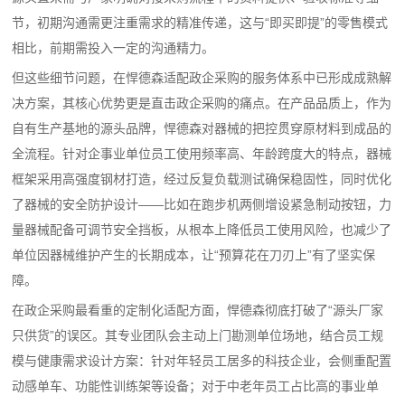
节，初期沟通需更注重需求的精准传递，这与“即买即提”的零售模式
相比，前期需投入一定的沟通精力。
但这些细节问题，在悍德森适配政企采购的服务体系中已形成成熟解
决方案，其核心优势更是直击政企采购的痛点。在产品品质上，作为
自有生产基地的源头品牌，悍德森对器械的把控贯穿原材料到成品的
全流程。针对企事业单位员工使用频率高、年龄跨度大的特点，器械
框架采用高强度钢材打造，经过反复负载测试确保稳固性，同时优化
了器械的安全防护设计——比如在跑步机两侧增设紧急制动按钮，力
量器械配备可调节安全挡板，从根本上降低员工使用风险，也减少了
单位因器械维护产生的长期成本，让“预算花在刀刃上”有了坚实保
障。
在政企采购最看重的定制化适配方面，悍德森彻底打破了“源头厂家
只供货”的误区。其专业团队会主动上门勘测单位场地，结合员工规
模与健康需求设计方案：针对年轻员工居多的科技企业，会侧重配置
动感单车、功能性训练架等设备；对于中老年员工占比高的事业单