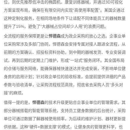
位，则优先推荐低冲击的椭圆机、康复训练器械，并通过3D可视化
方案呈现布局，确保在有限空间内实现“高使用率配置”。某国企通过
这种定制化服务，在相同场地条件下让适配不同体能员工的器械数量
提升了15%，避免了“大器械占空间却少人用”的浪费问题。
全流程的服务保障更是让
悍德森
成为政企采购的放心之选。企事业单
位采购常涉及多部门协同，悍德森会安排专属对接人跟进全流程，从
前期的方案确认、招投标资料协助，到中期的器械发货、专业安装调
试，再到后期的定期上门维护，形成“一站式”服务闭环。其全国布局
的仓储与服务网络，能确保器械快速送达并完成安装，不影响单位健
身房的启用计划；针对政企单位的验收标准，会提前提供详细的产品
参数与验收清单，让采购流程规范高效，彻底省去采购人员“多头对
接”的麻烦。
值得一提的是，
悍德森
的技术升级更贴合企事业单位的管理需求。其
部分器械搭载的智能管理系统，支持员工健身数据的后台统计，采购
单位可通过数据了解器械使用频率，为后续的维护计划、器材更新提
供依据。这种“硬件+数据支撑”的模式，让健身房的管理更科学，也