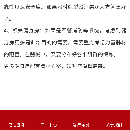
靠性以及安全度。如果器材造型设计美观大方就更好
了。
4、机关健身房：如果是军警消防等系统，考虑到健
身房更多是训练目的的需要，需要重点考虑力量器材
的配置。在器械中，又要分布好各个肌群的锻炼。
更多健身房配套器材方案，欢迎咨询悍德森。
联系方式：18906010315
公司地址：厦门市同安工业集中区思明园169号
网站地图
厦门悍德森健身器材有限公司 版权所有
备案号：
闽ICP备2021012057号-1
电话咨询
产品中心
客户案例
关于我们
友情链接：
四川悍德森
广西悍德森
悍德森京东旗舰店